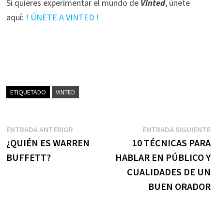
Si quieres experimentar el mundo de
Vinted
, únete
aquí:
! ÚNETE A VINTED !
ETIQUETADO
VINTED
Navegación
Entrada
E
ENTRADA ANTERIOR
ENTRADA SIGUIENTE
anterior:
s
¿QUIÉN ES WARREN
10 TÉCNICAS PARA
de
BUFFETT?
HABLAR EN PÚBLICO Y
entradas
CUALIDADES DE UN
BUEN ORADOR