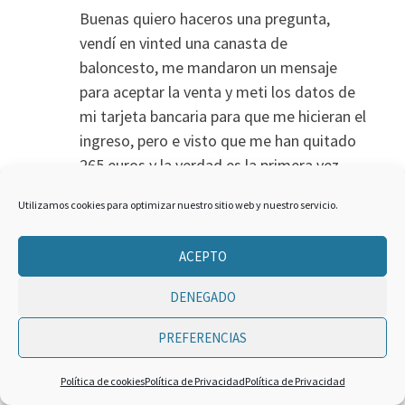
Buenas quiero haceros una pregunta,
vendí en vinted una canasta de
baloncesto, me mandaron un mensaje
para aceptar la venta y meti los datos de
mi tarjeta bancaria para que me hicieran el
ingreso, pero e visto que me han quitado
265 euros y la verdad es la primera vez
que vendo algo ahí no sé si eso es normal
Utilizamos cookies para optimizar nuestro sitio web y nuestro servicio.
y me lo devuelven como dice o me han
estafado porque ya no me sale ni la
ACEPTO
conversación con la compradora
DENEGADO
RESPONDER
PREFERENCIAS
Política de cookies
Política de Privacidad
Política de Privacidad